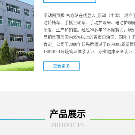
乐动网页版·官方站在线登入_乐动（中国） 成立
动轮椅车、手摇三轮车、手动护理床、电动护理
研发、生产和销售。经过20多年的不懈努力，我
品销售覆盖国内95%以上的省市自治区，国外十
肯定。公司于2000年起先后通过了IS09001质量
1S014001环境管理体系认证、职业健康安全认
查看更多
产品展示
PRODUCTS