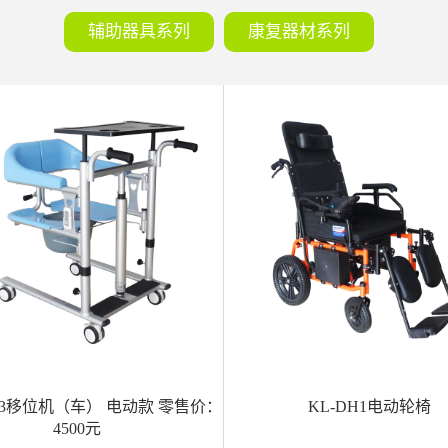
辅助器具系列
康复器材系列
C3移位机（车） 电动款 零售价：
KL-DH1电动轮椅
4500元