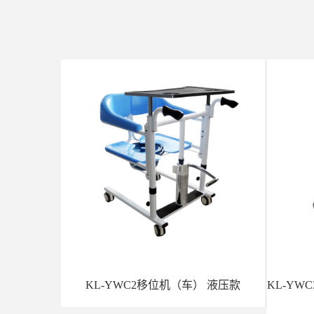
KL-YWC2移位机（车） 液压款
KL-YW