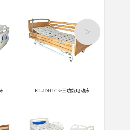
>
床
KL-JDHLC3e三功能电动床