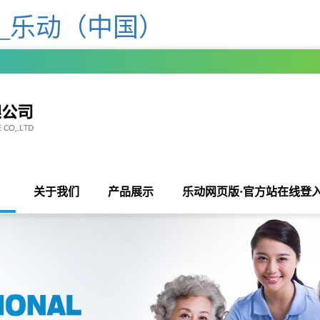
_乐动（中国）
）
关于我们
产品展示
乐动网页版·官方站在线登