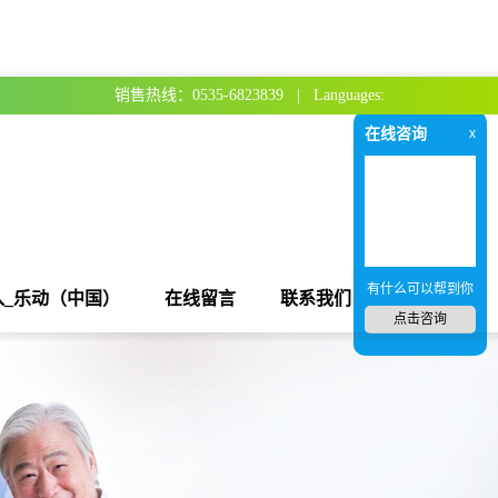
销售热线：0535-6823839 | Languages:
在线咨询
x
有什么可以帮到你
入_乐动（中国）
在线留言
联系我们
点击咨询