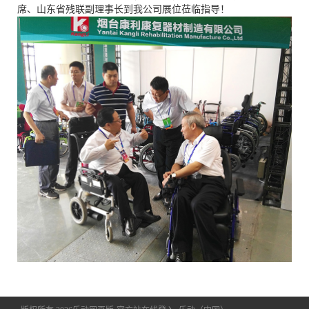
o
席、山东省残联副理事长到我公司展位莅临指导！
n