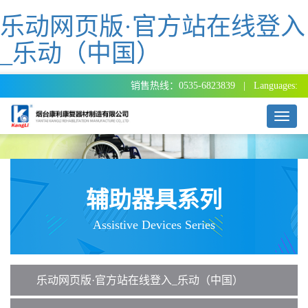
乐动网页版·官方站在线登入
_乐动（中国）
销售热线：0535-6823839 | Languages:
T
o
g
g
l
e
辅助器具系列
n
a
Assistive Devices Series
v
i
g
a
乐动网页版·官方站在线登入_乐动（中国）
t
i