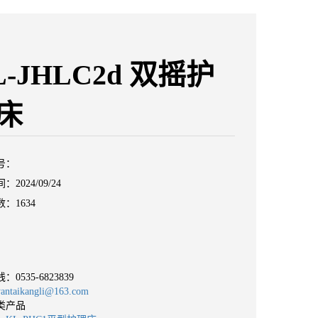
L-JHLC2d 双摇护
床
号：
2024/09/24
：1634
线：
0535-6823839
taikangli@163.com
类产品