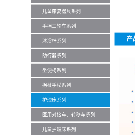
儿童康复器具系列
手摇三轮车系列
产
沐浴椅系列
助行器系列
坐便椅系列
拐杖手杖系列
护理床系列
医用对接车、转移车系列
儿童护理床系列