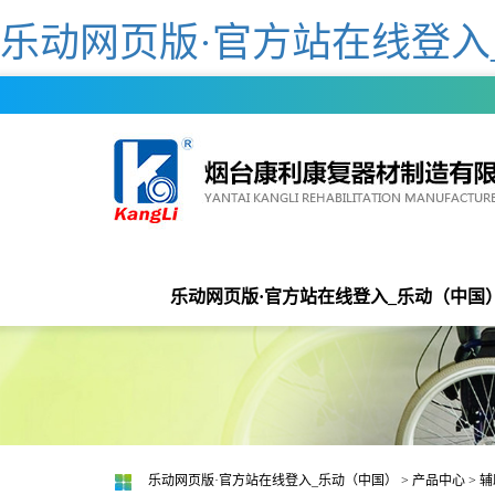
乐动网页版·官方站在线登入
乐动网页版·官方站在线登入_乐动（中国
乐动网页版·官方站在线登入_乐动（中国）
>
产品中心
>
辅