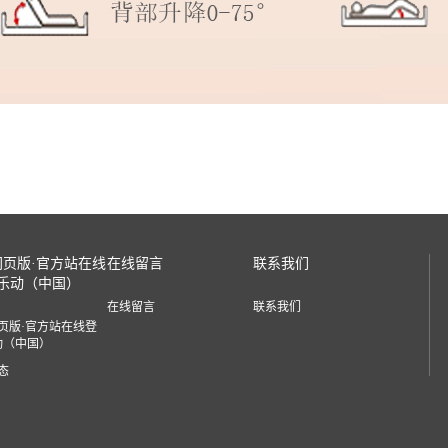
网页版·官方站在线
在线留言
联系我们
_乐动（中国）
在线留言
联系我们
页版·官方站在线登
动（中国）
态