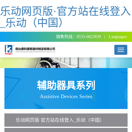
乐动网页版·官方站在线登入
_乐动（中国）
销售热线：0535-6823839 | Languages:
T
o
g
g
l
e
辅助器具系列
n
a
Assistive Devices Series
v
i
g
a
乐动网页版·官方站在线登入_乐动（中国）
t
i