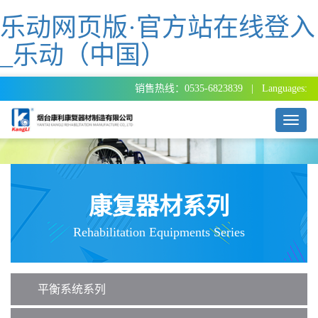
乐动网页版·官方站在线登入
_乐动（中国）
销售热线：0535-6823839 | Languages:
T
o
g
g
l
e
康复器材系列
n
a
Rehabilitation Equipments Series
v
i
g
a
平衡系统系列
t
i