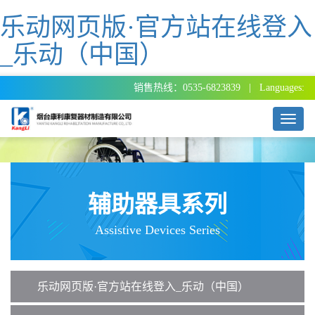
乐动网页版·官方站在线登入
_乐动（中国）
销售热线：0535-6823839 | Languages:
T
o
g
g
l
e
辅助器具系列
n
a
Assistive Devices Series
v
i
g
a
乐动网页版·官方站在线登入_乐动（中国）
t
i