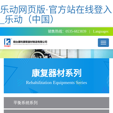
乐动网页版·官方站在线登入
_乐动（中国）
销售热线：0535-6823839 | Languages:
T
o
g
g
l
e
康复器材系列
n
a
Rehabilitation Equipments Series
v
i
g
a
平衡系统系列
t
i